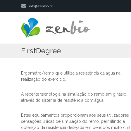
S
info@zenbio.pt
k
Z
i
e
p
t
n
o
b
c
i
o
FirstDegree
o
n
t
e
n
Ergómetro/remo que utiliza a resistência da água na
t
realização do exercício.
A recente tecnologia na simulação do remo em ginásio,
através do sistema de resistência com água.
Estes equipamentos proporcionam aos seus utilizadores
sensações únicas de simulação do remo, permitindo a
obtenção da resistência desejada em períodos muito curt