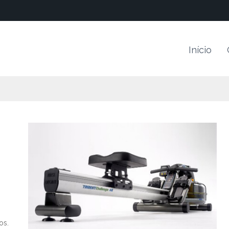
Início
os.